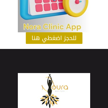
للحجز اضغطي هنا