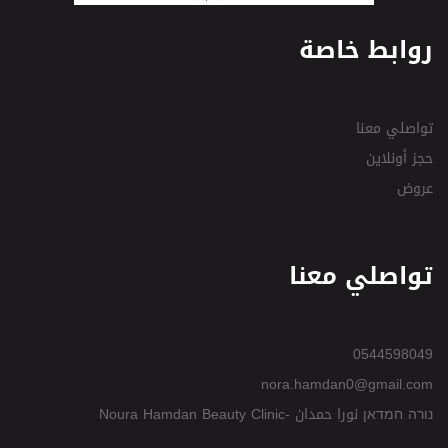
روابط خاصة
تواصلي معنا
حجز أونلاين
عروض
تواصلي معنا
0544598049
nora.hamdan0@gmail.com
נורה חמדאן نورا حمدان -Noura Hamdan Beauty Clinic