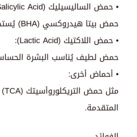
• حمض الساليسيليك (Salicylic Acid):
حمض بيتا هيدروكسي (BHA) يُستخدم بشكل فعال لعلاج حب الشباب وتنظيف المسام، خاصة للبشرة الدهنية.
• حمض اللاكتيك (Lactic Acid):
حمض لطيف يُناسب البشرة الحساس
• أحماض أخرى:
مث
المتقدمة.
الفوائد