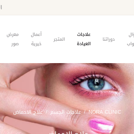
الا
ال
علاجات
أعمال
معرض
دوراتنا
المتجر
اب
العيادة
خيرية
صور
NORA CLINIC
علاجات الجسم
علاج الاحماض