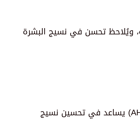
ية، ويُلاحظ تحسن في نسيج البشرة
يُعتبر من أشهر أنواع الأحماض المستخدمة، فهو حمض ألفا هيدروكسي (AHA) يساعد في تحسين نسيج