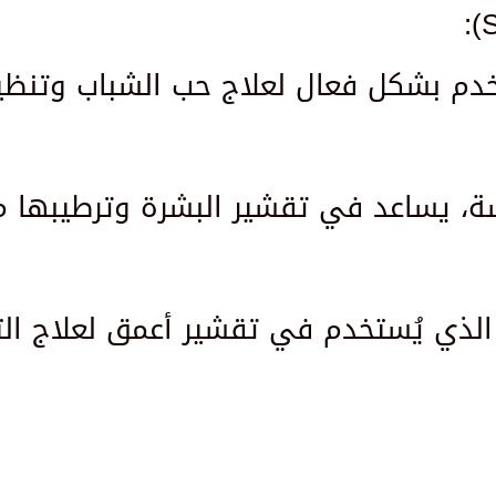
ة، يساعد في تقشير البشرة وترطيبها 
ل حمض التريكلوروأسيتك (TCA) الذي يُستخدم في تقشير أعمق