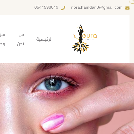
0544598049
nora.hamdan0@gmail.com
من
سؤ
الرئيسية
نحن
وجو