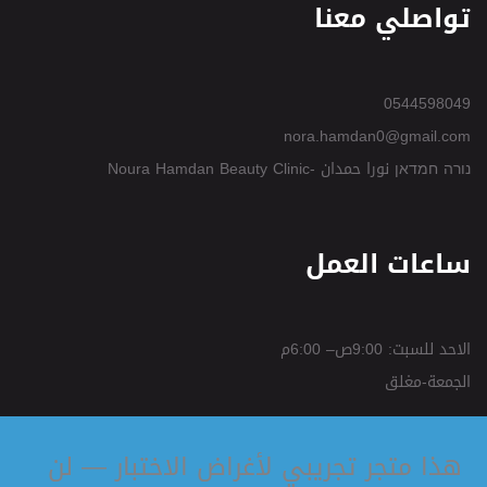
تواصلي معنا
0544598049
nora.hamdan0@gmail.com
נורה חמדאן نورا حمدان -Noura Hamdan Beauty Clinic
ساعات العمل
الاحد للسبت: 9:00ص– 6:00م
الجمعة-مغلق
هذا متجر تجريبي لأغراض الاختبار — لن