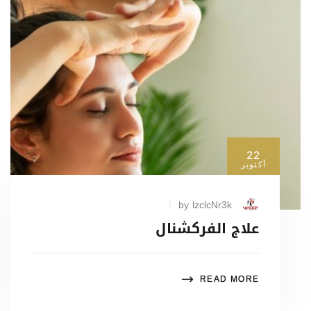
22
أكتوبر
by lzclcNr3k
علاج الفركشنال
READ MORE