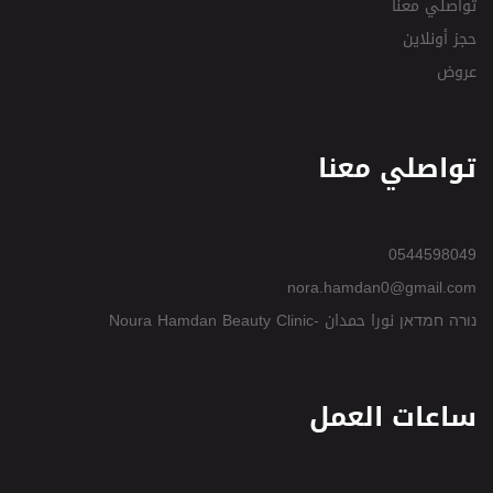
تواصلي معنا
حجز أونلاين
عروض
تواصلي معنا
0544598049
nora.hamdan0@gmail.com
נורה חמדאן نورا حمدان -Noura Hamdan Beauty Clinic
ساعات العمل