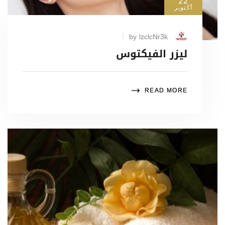
22
أكتوبر
by lzclcNr3k
ليزر الفيكتوس
READ MORE