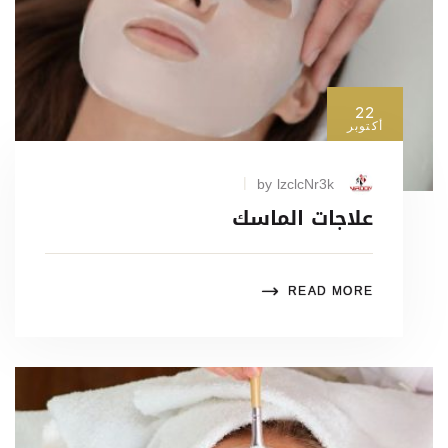
22
أكتوبر
by lzclcNr3k
علاجات الماسك
READ MORE