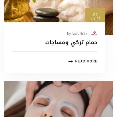
22
أكتوبر
by lzclcNr3k
حمام تركي ومساجات
READ MORE