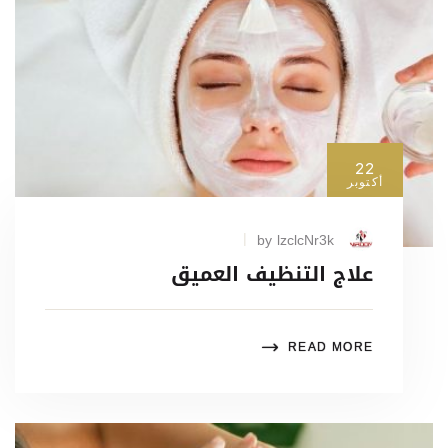
22
أكتوبر
by lzclcNr3k
علاج التنظيف العميق
READ MORE