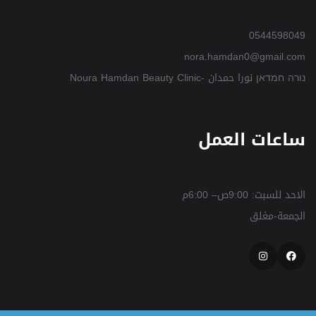
0544598049
nora.hamdan0@gmail.com
נורה חמדאן نورا حمدان -Noura Hamdan Beauty Clinic
ساعات العمل
الاحد للسبت: 9:00ص– 6:00م
الجمعة-مغلق