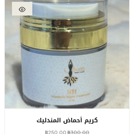
كريم أحماض المندليك
₪
250.00
₪
300.00