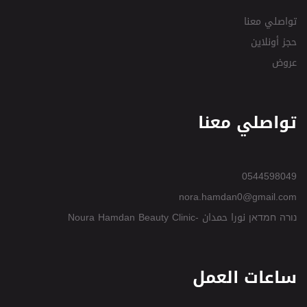
تواصلي معنا
حجز أونلاين
عروض
تواصلي معنا
0544598049
nora.hamdan0@gmail.com
נורה חמדאן نورا حمدان -Noura Hamdan Beauty Clinic
ساعات العمل